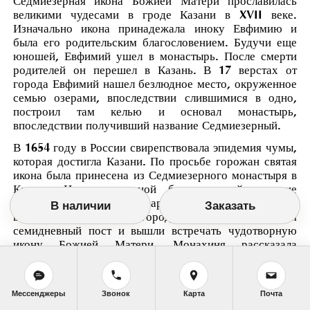
Седмиезерная икона Божией Матери прославилась
великими чудесами в гроде Казани в XVII веке.
Изначально икона принадежала иноку Евфимию и
была его родительским благословением. Будучи еще
юношей, Евфимий ушел в монастырь. После смерти
родителей он перешел в Казань. В 17 верстах от
города Евфимий нашел безлюдное место, окруженное
семью озерами, впоследствии слившимися в одно,
построил там келью и основал монастырь,
впоследствии получивший название Седмиезерный.
В 1654 году в России свирепствовала эпидемия чумы,
которая достигла Казани. По просьбе горожан святая
икона была принесена из Седмиезерного монастыря в
Казань. Накануне одной благочестивой инокине
явился во сне старец в архиерейском облачении и
В наличии
Заказать
велел, чтоб жители города наложили на себя
семидневный пост и вышли встречать чудотворную
икону Божией Матери. Монахиня рассказала
градоначальникам о видении. Жители Казани
крестным ходом вышли навстречу иконе за две версты
от города. Святая икона была обнесена вокруг Казани
Мессенджеры
Звонок
Карта
Почта
и поставлена в Благовещенском соборе, после чего