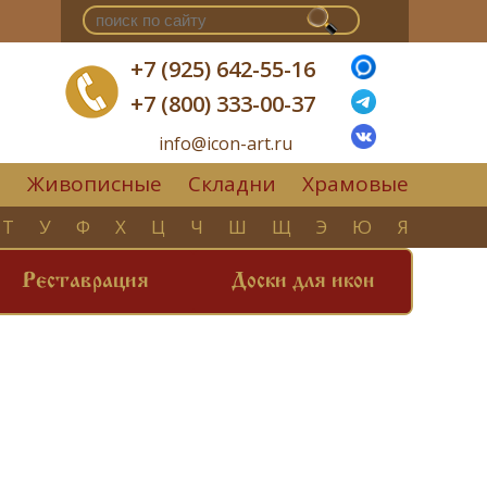
+7 (925) 642-55-16
+7 (800) 333-00-37
info@icon-art.ru
Живописные
Складни
Храмовые
▼
Т
У
Ф
Х
Ц
Ч
Ш
Щ
Э
Ю
Я
Реставрация
Доски для икон