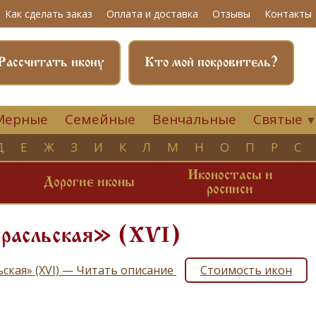
Как сделать заказ
Оплата и доставка
Отзывы
Контакты
Рассчитать икону
Кто мой покровитель?
Мерные
Семейные
Венчальные
Святые
Д
Е
Ж
З
И
К
Л
М
Н
О
П
Р
С
Иконостасы и
и
Дорогие иконы
росписи
расльская» (ХVI)
ьская» (ХVI) — Читать описание
Стоимость икон