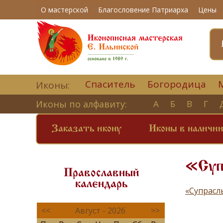
О мастерской
Благословение Патриарха
Цены
Спаситель
Богородица
Иконы:
Иконы по алфавиту:
А
Б
В
Г
Заказать икону
Иконы в наличи
«Суп
Православный
календарь
«Супрасл
<<
Август - 2026
>>