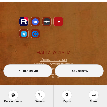
НАШИ УСЛУГИ
Икона на заказ
Магазин готовых икон
Школа иконописи
В наличии
Заказать
Реставрация
Статьи
ПОКУПАТЕЛЮ
О мастерской
Мессенджеры
Звонок
Карта
Почта
Как сделать заказ