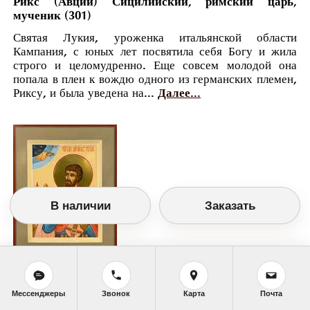
Рикс (Авций) Сицилийский, римский царь,
мученик (301)
Святая Лукия, уроженка итальянской области
Кампания, с юных лет посвятила себя Богу и жила
строго и целомудренно. Еще совсем молодой она
попала в плен к вождю одного из германских племен,
Риксу, и была уведена на...
Далее...
В наличии
Заказать
Православный календарь
<<
Пятница, 19 Июля (6 Июля по старому
Мессенджеры
Звонок
Карта
Почта
стилю)
>>