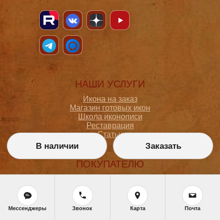
НАШИ УСЛУГИ
Икона на заказ
Магазин готовых икон
Школа иконописи
Реставрация
Статьи
В наличии
Заказать
ПОКУПАТЕЛЮ
О мастерской
Как сделать заказ
Доставка и оплата
Политика конфиденциальности
Мессенджеры
Звонок
Карта
Почта
Согласие на обработку персональных данных