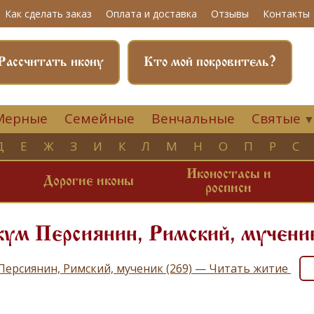
Как сделать заказ
Оплата и доставка
Отзывы
Контакты
Рассчитать икону
Кто мой покровитель?
Мерные
Семейные
Венчальные
Святые
Д
Е
Ж
З
И
К
Л
М
Н
О
П
Р
С
Иконостасы и
и
Дорогие иконы
росписи
кум Персиянин, Римский, мучени
Персиянин, Римский, мученик (269) — Читать житие