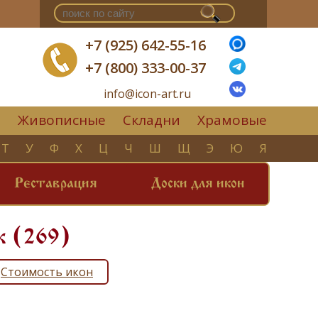
+7 (925) 642-55-16
+7 (800) 333-00-37
info@icon-art.ru
Живописные
Складни
Храмовые
▼
Т
У
Ф
Х
Ц
Ч
Ш
Щ
Э
Ю
Я
Реставрация
Доски для икон
к (269)
Стоимость икон