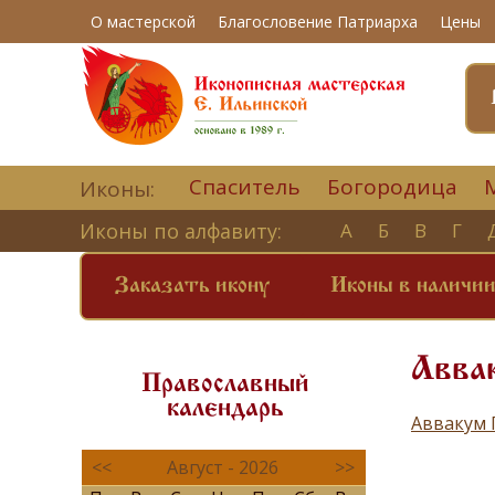
О мастерской
Благословение Патриарха
Цены
Спаситель
Богородица
Иконы:
Иконы по алфавиту:
А
Б
В
Г
Заказать икону
Иконы в наличи
Авва
Православный
календарь
Аввакум 
<<
Август - 2026
>>