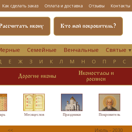
Как сделать заказ
Оплата и доставка
Отзывы
Контакты
Рассчитать икону
Кто мой покровитель?
Мерные
Семейные
Венчальные
Святые
Д
Е
Ж
З
И
К
Л
М
Н
О
П
Р
С
Иконостасы и
и
Дорогие иконы
росписи
арь
Месяцеслов
Праздники
Покровитель
<<
Июль - 2030