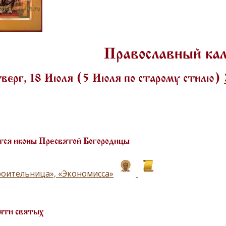
Православный ка
верг, 18 Июля (5 Июля по старому стилю)
ся иконы Пресвятой Богородицы
оительница», «Экономисса»
яти святых