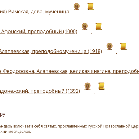
ия) Римская, дева, мученица
 Афонский, преподобный (1000)
Алапаевская, преподобномученица (1918)
а Феодоровна, Алапаевская, великая княгиня, преподоб
адонежский, преподобный (1392)
ру
ндарь включает в себя святых, прославленных Русской Православной Церк
ский месяцеслов.