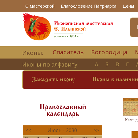
О мастерской
Благословение Патриарха
Цены
Спаситель
Богородица
Иконы:
Иконы по алфавиту:
А
Б
В
Г
Заказать икону
Иконы в наличи
Православный
календарь
Календ
<<
Июль - 2030
>>