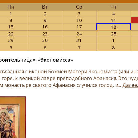
Пн
Вт
Ср
Чт
1
2
3
4
8
9
10
11
15
16
17
18
22
23
24
25
29
30
31
1
5
6
7
8
оительница», «Экономисса»
 связанная с иконой Божией Матери Экономисса (или ин
 горе, к великой лавре преподобного Афанасия. Это чуд
 монастыре святого Афанасия случился голод, и...
Далее..