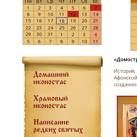
Пн
Вт
Ср
Чт
Пт
Сб
Вс
1
2
3
4
5
6
7
8
9
10
11
12
13
14
15
16
17
19
20
21
18
22
23
24
25
26
27
28
29
30
31
1
2
3
4
5
6
7
8
9
10
11
«Домостр
История,
Домашний
Афонской
иконостас
созданном
Храмовый
иконостас
Написание
редких святых