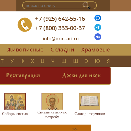
+7 (925) 642-55-16
+7 (800) 333-00-37
info@icon-art.ru
Живописные
Складни
Храмовые
▼
Т
У
Ф
Х
Ц
Ч
Ш
Щ
Э
Ю
Я
Реставрация
Доски для икон
Святые на всякую
Соборы святых
Словарь терминов
потребу
>>