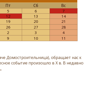
Пт
Сб
Вс
5
6
7
12
13
14
19
20
21
26
27
28
2
3
4
9
10
11
аче Домостроительница), обращает нас к
есное событие произошло в Х в. В недавно
.