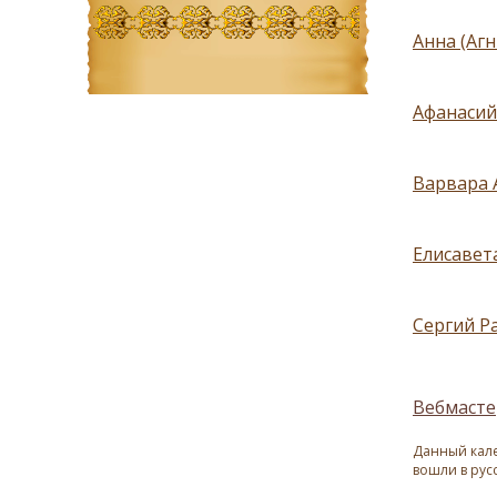
Анна (Агн
Афанасий
Варвара 
Елисавет
Сергий Р
Вебмасте
Данный кале
вошли в рус