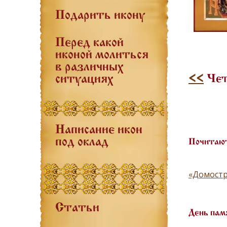
Подарить икону
Перед какой
иконой молиться
в различных
<<
Чет
ситуациях
Написание икон
под оклад
Почитают
«Домостр
Статьи
День пам