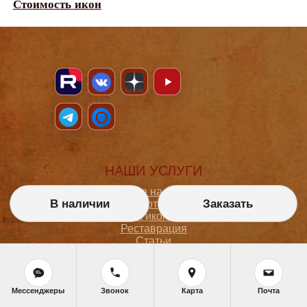
Стоимость икон
НАШИ УСЛУГИ
Икона на заказ
В наличии
Заказать
Магазин готовых икон
Школа иконописи
Реставрация
Статьи
ПОКУПАТЕЛЮ
Мессенджеры
Звонок
Карта
Почта
О мастерской