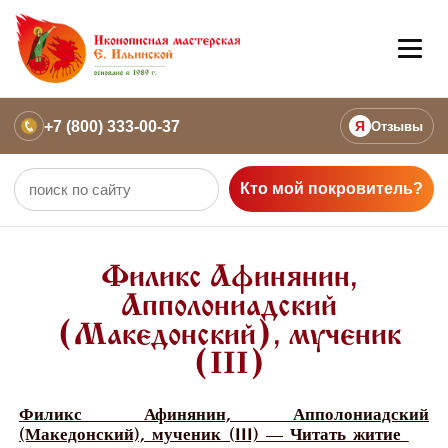
+7 (800) 333-00-37
Я
Отзывы
Кто мой покровитель?
Филикс Афинянин,
Апполониадский
(Македонский), мученик
(III)
Филикс Афинянин, Апполониадский
(Македонский), мученик (III) — Читать житие