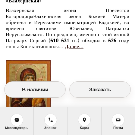
«Влахернская»
Влахернская икона Пресвятой
БогородицыВлахернская икона Божией Матери
обретена в Иерусалиме императрицей Евдокией, во
времена святителя Ювеналия, Патриарха
Иерусалимского. По преданию, именно с этой иконой
Патриарх Сергий (610 631 гг.) обходил в 626 году
стены Константинополя...
Далее...
В наличии
Заказать
Православный календарь
<<
Суббота, 20 Июля (7 Июля по старому
Мессенджеры
Звонок
Карта
Почта
стилю)
>>