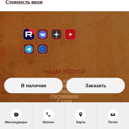
Стоимость икон
НАШИ УСЛУГИ
Икона на заказ
В наличии
Заказать
Магазин готовых икон
Школа иконописи
Реставрация
Статьи
ПОКУПАТЕЛЮ
Мессенджеры
Звонок
Карта
Почта
О мастерской