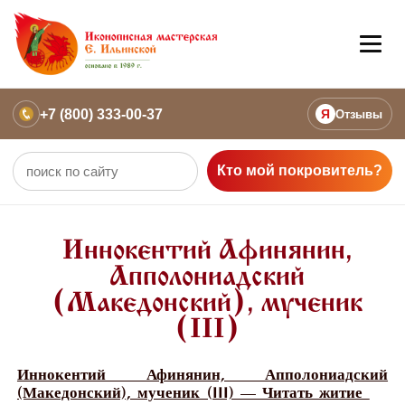
+7 (800) 333-00-37
Я
Отзывы
Кто мой покровитель?
Иннокентий Афинянин,
Апполониадский
(Македонский), мученик
(III)
Иннокентий Афинянин, Апполониадский
(Македонский), мученик (III) — Читать житие