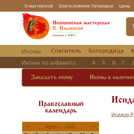
О мастерской
Благословение Патриарха
Цены
Спаситель
Богородица
Иконы:
Иконы по алфавиту:
А
Б
В
Г
Заказать икону
Иконы в наличи
Исидо
Православный
календарь
Исидор Р
<<
Август - 2026
>>