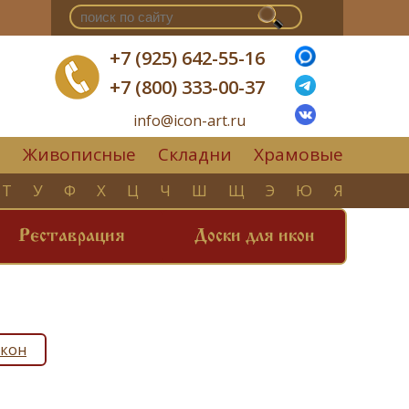
+7 (925) 642-55-16
+7 (800) 333-00-37
info@icon-art.ru
Живописные
Складни
Храмовые
▼
Т
У
Ф
Х
Ц
Ч
Ш
Щ
Э
Ю
Я
Реставрация
Доски для икон
икон