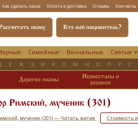
Как сделать заказ
Оплата и доставка
Отзывы
Контакты
Рассчитать икону
Кто мой покровитель?
Мерные
Семейные
Венчальные
Святые
Д
Е
Ж
З
И
К
Л
М
Н
О
П
Р
С
Иконостасы и
и
Дорогие иконы
росписи
р Римский, мученик (301)
имский, мученик (301) — Читать житие
Стоимость 