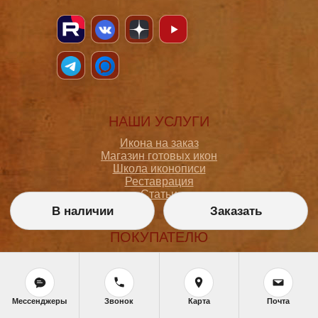
НАШИ УСЛУГИ
Икона на заказ
Магазин готовых икон
Школа иконописи
Реставрация
Статьи
В наличии
Заказать
ПОКУПАТЕЛЮ
О мастерской
Как сделать заказ
Доставка и оплата
Политика конфиденциальности
Мессенджеры
Звонок
Карта
Почта
Согласие на обработку персональных данных