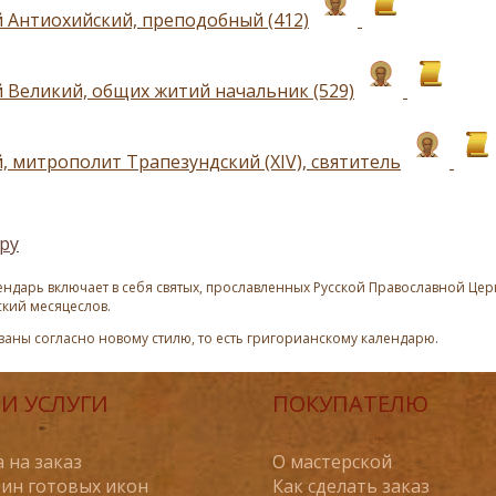
 Антиохийский, преподобный (412)
 Великий, общих житий начальник (529)
, митрополит Трапезундский (XIV), святитель
ру
ндарь включает в себя святых, прославленных Русской Православной Церк
ский месяцеслов.
азаны согласно новому стилю, то есть григорианскому календарю.
И УСЛУГИ
ПОКУПАТЕЛЮ
 на заказ
О мастерской
ин готовых икон
Как сделать заказ