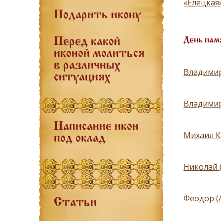
«Елецкая
Подарить икону
День пам
Перед какой
иконой молиться
в различных
Владимир
ситуациях
Владимир 
Написание икон
Михаил К
под оклад
Николай 
Феодор (
Статьи