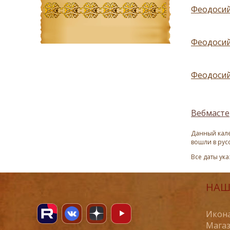
Феодосий
Феодосий
Феодосий
Вебмасте
Данный кале
вошли в рус
Все даты ук
НАШ
Икона
Магаз