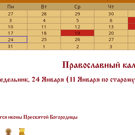
Пн
Вт
Ср
Чт
27
28
29
30
3
4
5
6
10
11
12
13
17
18
19
20
25
26
27
24
31
1
2
3
Православный ка
дельник, 24 Января (11 Января по старом
ся иконы Пресвятой Богородицы