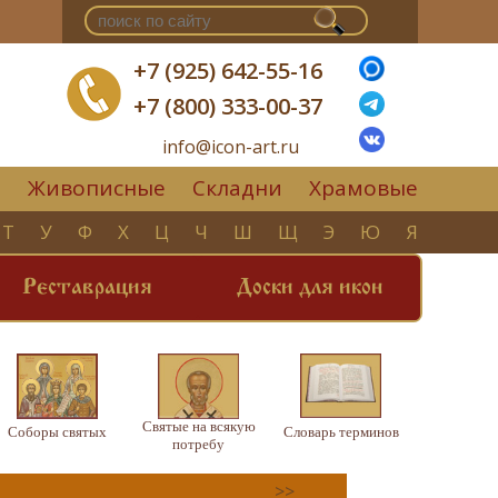
+7 (925) 642-55-16
+7 (800) 333-00-37
info@icon-art.ru
Живописные
Складни
Храмовые
▼
Т
У
Ф
Х
Ц
Ч
Ш
Щ
Э
Ю
Я
Реставрация
Доски для икон
Святые на всякую
Соборы святых
Словарь терминов
потребу
>>