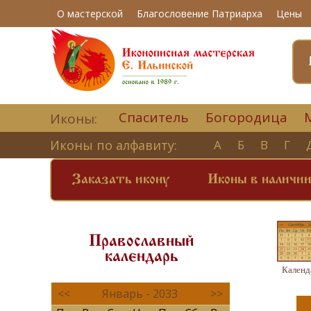
О мастерской
Благословение Патриарха
Цены
Спаситель
Богородица
Иконы:
Иконы по алфавиту:
А
Б
В
Г
Заказать икону
Иконы в наличи
Православный
календарь
Календ
<<
Январь - 2033
>>