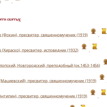
»
яти святых
 (Фокин), пресвитер, священномученик (1919)
(Хираско), пресвитер, исповедник (1932)
лопский, Новгородский, преподобный (ок.1453-1456)
(Мациевский), пресвитер, священномученик (1919)
Антипин), пресвитер, священномученик (1919)