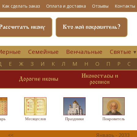
Как сделать заказ
Оплата и доставка
Отзывы
Контакты
Рассчитать икону
Кто мой покровитель?
Мерные
Семейные
Венчальные
Святые
Д
Е
Ж
З
И
К
Л
М
Н
О
П
Р
С
Иконостасы и
и
Дорогие иконы
росписи
арь
Месяцеслов
Праздники
Покровитель
<<
Январь - 2033