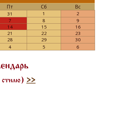
Пт
Сб
Вс
1
2
31
7
8
9
14
15
16
21
22
23
28
29
30
4
5
6
лендарь
у стилю)
>>