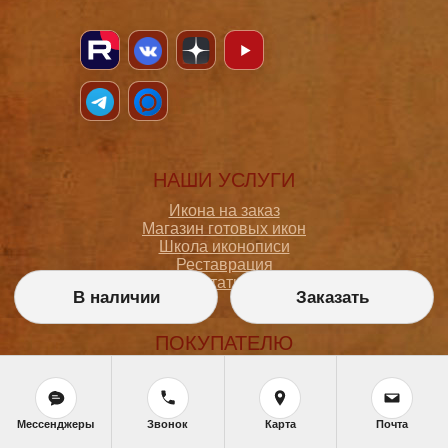
НАШИ УСЛУГИ
Икона на заказ
Магазин готовых икон
Школа иконописи
Реставрация
Статьи
В наличии
Заказать
ПОКУПАТЕЛЮ
О мастерской
Как сделать заказ
Доставка и оплата
Мессенджеры
Звонок
Карта
Почта
Политика конфиденциальности
Согласие на обработку персональных данных