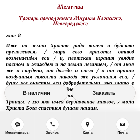
Молитвы
Тропарь преподобного Михаила Клопского,
Новгородского
глас 8
Иже на земли Христа ради волею в буйство
преложився, / мира сего красоты отнюд
возненавидел еси / и, плотская играния увядив
постом и жаждею и на земли леганием, / от зноя
же и студени, от дождя и снега / и от прочия
воздушныя тягости никогда же уклонился еси, /
душу же очистил еси добродетельми, яко злато в
горниле, / отче преподобне Богоносне Михаиле, / и
В наличии
Заказать
ныне на Небесех предстоиши престолу Пресвятыя
Троицы. / Но яко имея дерзновение многое, / моли
Христа Бога спастися душам нашим.
Кондак преподобного Михаила Клопского,
Новгородского
Мессенджеры
Звонок
Карта
Почта
глас 8