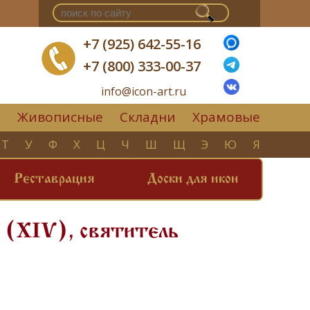
+7 (925) 642-55-16
+7 (800) 333-00-37
info@icon-art.ru
Живописные
Складни
Храмовые
▼
Т
У
Ф
Х
Ц
Ч
Ш
Щ
Э
Ю
Я
Реставрация
Доски для икон
 (XIV), святитель