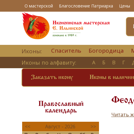
О мастерской
Благословение Патриарха
Цены
Спаситель
Богородица
Иконы:
Иконы по алфавиту:
А
Б
В
Г
Заказать икону
Иконы в наличи
Феод
Православный
календарь
Читать ж
<<
Август - 2026
>>