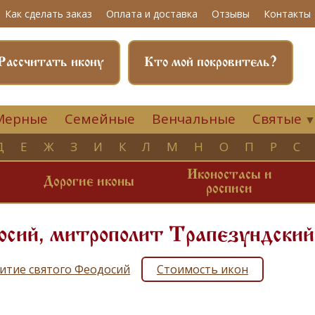
Как сделать заказ
Оплата и доставка
Отзывы
Контакты
Рассчитать икону
Кто мой покровитель?
Мерные
Семейные
Венчальные
Святые
Д
Е
Ж
З
И
К
Л
М
Н
О
П
Р
С
Иконостасы и
и
Дорогие иконы
росписи
осий, митрополит Трапезундский
итие святого Феодосий
Стоимость икон