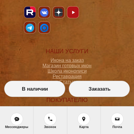
НАШИ УСЛУГИ
Икона на заказ
Магазин готовых икон
Школа иконописи
Реставрация
Статьи
В наличии
Заказать
ПОКУПАТЕЛЮ
О мастерской
Как сделать заказ
Доставка и оплата
Политика конфиденциальности
Мессенджеры
Звонок
Карта
Почта
Согласие на обработку персональных данных