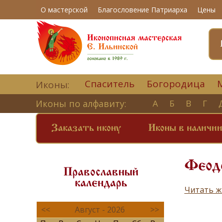
О мастерской
Благословение Патриарха
Цены
Спаситель
Богородица
Иконы:
Иконы по алфавиту:
А
Б
В
Г
Заказать икону
Иконы в наличи
Феод
Православный
календарь
Читать ж
<<
Август - 2026
>>