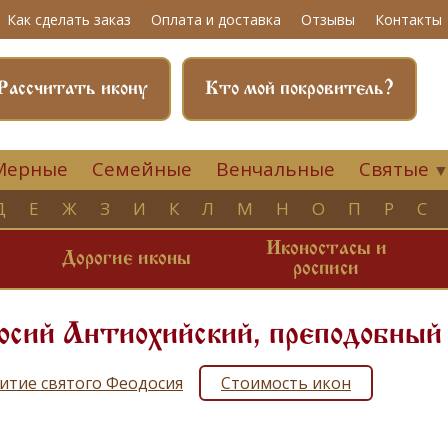
Как сделать заказ
Оплата и доставка
Отзывы
Контакты
Рассчитать икону
Кто мой покровитель?
Мерные
Семейные
Венчальные
Святые
Д
Е
Ж
З
И
К
Л
М
Н
О
П
Р
С
Иконостасы и
и
Дорогие иконы
росписи
осий Антиохийский, преподобный
итие святого Феодосия
Стоимость икон