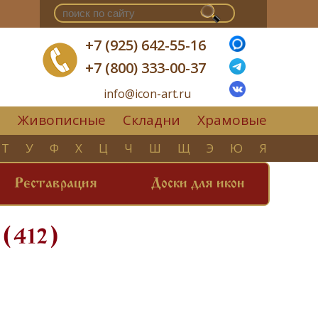
+7 (925) 642-55-16
+7 (800) 333-00-37
info@icon-art.ru
Живописные
Складни
Храмовые
▼
Т
У
Ф
Х
Ц
Ч
Ш
Щ
Э
Ю
Я
Реставрация
Доски для икон
 (412)