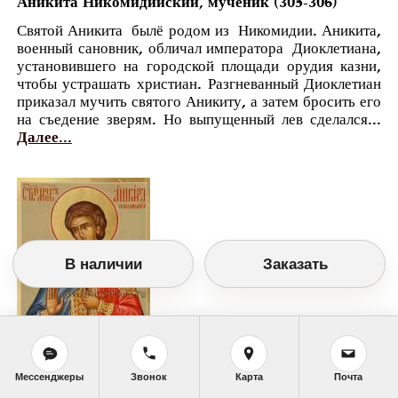
Аникита Никомидийский, мученик (305-306)
Святой Аникита былё родом из Никомидии. Аникита,
военный сановник, обличал императора Диоклетиана,
установившего на городской площади орудия казни,
чтобы устрашать христиан. Разгневанный Диоклетиан
приказал мучить святого Аникиту, а затем бросить его
на съедение зверям. Но выпущенный лев сделался...
Далее...
В наличии
Заказать
Православный календарь
<<
Суббота, 25 Августа (12 Августа по
Мессенджеры
Звонок
Карта
Почта
старому стилю)
>>