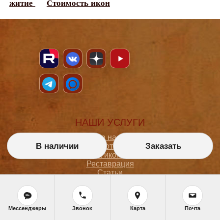
житие
Стоимость икон
НАШИ УСЛУГИ
Икона на заказ
В наличии
Заказать
Магазин готовых икон
Школа иконописи
Реставрация
Статьи
ПОКУПАТЕЛЮ
Мессенджеры
Звонок
Карта
Почта
О мастерской