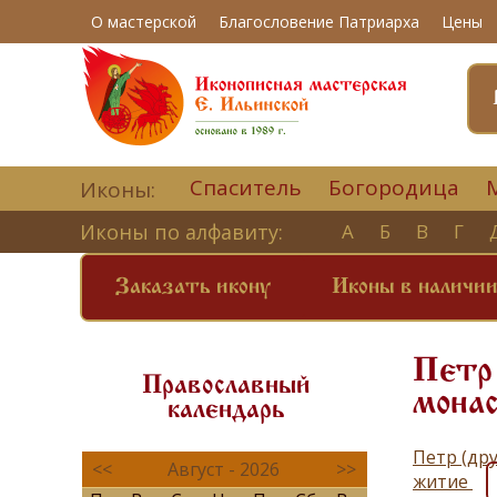
О мастерской
Благословение Патриарха
Цены
Спаситель
Богородица
Иконы:
Иконы по алфавиту:
А
Б
В
Г
Заказать икону
Иконы в наличи
Петр 
Православный
монас
календарь
Петр (др
<<
Август - 2026
>>
житие