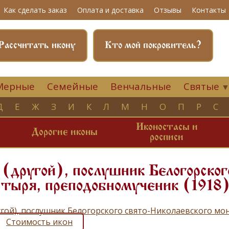
Как сделать заказ
Оплата и доставка
Отзывы
Контакты
Рассчитать икону
Кто мой покровитель?
Мерные
Семейные
Венчальные
Святые
Д
Е
Ж
З
И
К
Л
М
Н
О
П
Р
С
Иконостасы и
и
Дорогие иконы
росписи
(другой), послушник Белогорског
тыря, преподобномученик (1918
угой), послушник Белогорского свято-Николаевского мо
Стоимость икон