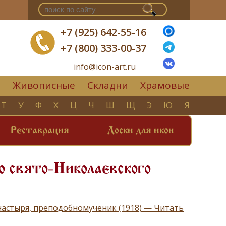
+7 (925) 642-55-16
+7 (800) 333-00-37
info@icon-art.ru
Живописные
Складни
Храмовые
▼
Т
У
Ф
Х
Ц
Ч
Ш
Щ
Э
Ю
Я
Реставрация
Доски для икон
о свято-Николаевского
)
настыря, преподобномученик (1918) — Читать