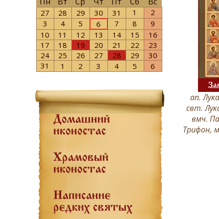
Пн
Вт
Ср
Чт
Пт
Сб
Вс
1
2
27
28
29
30
31
3
4
5
7
8
9
6
10
11
12
13
14
15
16
17
18
19
20
21
22
23
24
25
26
27
28
29
30
31
1
2
3
4
5
6
За
ап. Лук
свт. Лук
вмч. П
Домашний
Трифон, м
иконостас
Храмовый
иконостас
Написание
редких святых