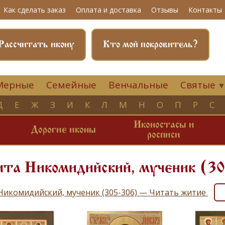
Как сделать заказ
Оплата и доставка
Отзывы
Контакты
Рассчитать икону
Кто мой покровитель?
Мерные
Семейные
Венчальные
Святые
Д
Е
Ж
З
И
К
Л
М
Н
О
П
Р
С
Иконостасы и
и
Дорогие иконы
росписи
ита Никомидийский, мученик (3
Никомидийский, мученик (305-306) — Читать житие