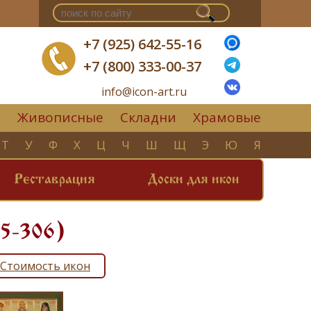
+7 (925) 642-55-16
+7 (800) 333-00-37
info@icon-art.ru
Живописные
Складни
Храмовые
▼
Т
У
Ф
Х
Ц
Ч
Ш
Щ
Э
Ю
Я
Реставрация
Доски для икон
05-306)
Стоимость икон