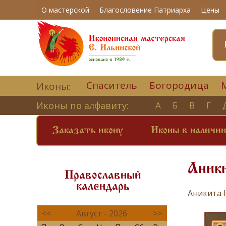
О мастерской
Благословение Патриарха
Цены
Спаситель
Богородица
Иконы:
Иконы по алфавиту:
А
Б
В
Г
Заказать икону
Иконы в наличи
Аник
Православный
календарь
Аникита 
<<
Август - 2026
>>