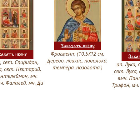
Заказать икону
Фрагмент (10,5Х12 см.
казать икону
Зака
Дерево, левкас, паволока,
а, свт. Спиридон,
ап. Лука,
темпера, позолота.)
а, свт. Нектарий,
свт. Лука,
антелеймон, мч.
вмч. Пан
ч. Фалалей, мч. Ди
Трифон, мч.