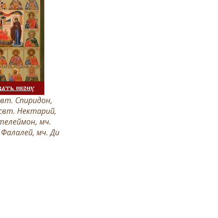
зать икону
 свт. Спиридон,
 свт. Нектарий,
телеймон, мч.
 Фалалей, мч. Ди