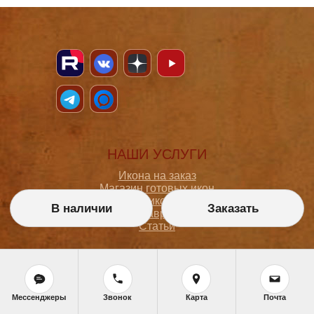
НАШИ УСЛУГИ
Икона на заказ
Магазин готовых икон
Школа иконописи
В наличии
Заказать
Реставрация
Статьи
ПОКУПАТЕЛЮ
О мастерской
Мессенджеры
Звонок
Карта
Почта
Как сделать заказ