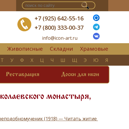
+7 (925) 642-55-16
+7 (800) 333-00-37
info@icon-art.ru
Живописные
Складни
Храмовые
▼
Т
У
Ф
Х
Ц
Ч
Ш
Щ
Э
Ю
Я
Реставрация
Доски для икон
колаевского монастыря,
преподобномученик (1918) — Читать житие