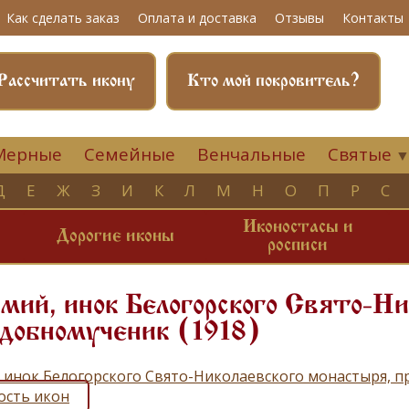
Как сделать заказ
Оплата и доставка
Отзывы
Контакты
Рассчитать икону
Кто мой покровитель?
Мерные
Семейные
Венчальные
Святые
Д
Е
Ж
З
И
К
Л
М
Н
О
П
Р
С
Иконостасы и
и
Дорогие иконы
росписи
ий, инок Белогорского Свято-Ни
добномученик (1918)
 инок Белогорского Свято-Николаевского монастыря, 
ость икон