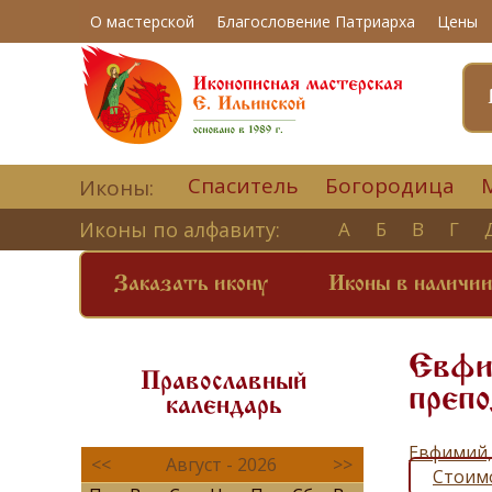
О мастерской
Благословение Патриарха
Цены
Спаситель
Богородица
Иконы:
Иконы по алфавиту:
А
Б
В
Г
Заказать икону
Иконы в наличи
Евфим
Православный
препо
календарь
Евфимий,
<<
Август - 2026
>>
Стоим