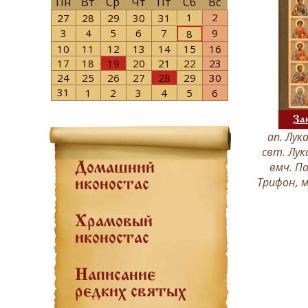
Пн
Вт
Ср
Чт
Пт
Сб
Вс
1
2
27
28
29
30
31
3
4
5
6
7
9
8
10
11
12
13
14
15
16
17
18
19
20
21
22
23
24
25
26
27
28
29
30
31
1
2
3
4
5
6
За
ап. Лук
свт. Лук
вмч. П
Домашний
Трифон, м
иконостас
Храмовый
иконостас
Написание
редких святых