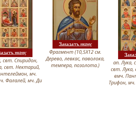
Заказать икону
Фрагмент (10,5Х12 см.
казать икону
Зака
Дерево, левкас, паволока,
а, свт. Спиридон,
ап. Лука,
темпера, позолота.)
а, свт. Нектарий,
свт. Лука,
антелеймон, мч.
вмч. Пан
ч. Фалалей, мч. Ди
Трифон, мч.