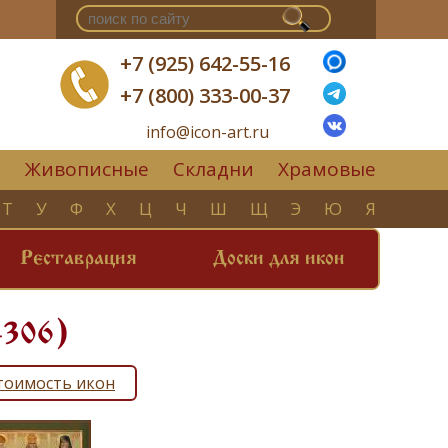
+7 (925) 642-55-16
+7 (800) 333-00-37
info@icon-art.ru
Живописные
Складни
Храмовые
▼
Т
У
Ф
Х
Ц
Ч
Ш
Щ
Э
Ю
Я
Реставрация
Доски для икон
-306)
тоимость икон