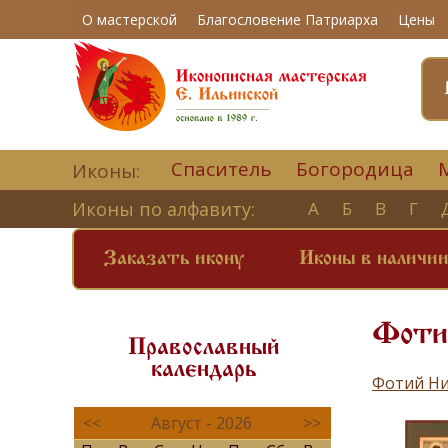
О мастерской
Благословение Патриарха
Цены
Спаситель
Богородица
Иконы:
Иконы по алфавиту:
А
Б
В
Г
Заказать икону
Иконы в наличи
Фоти
Православный
календарь
Фотий Ни
<<
Август - 2026
>>