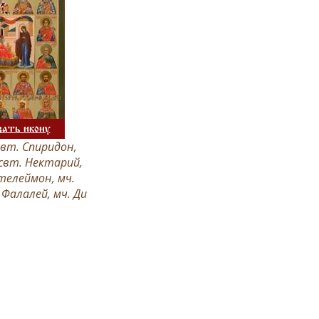
зать икону
 свт. Спиридон,
 свт. Нектарий,
телеймон, мч.
 Фалалей, мч. Ди