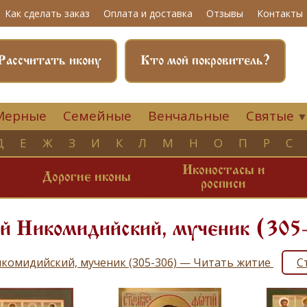
Как сделать заказ
Оплата и доставка
Отзывы
Контакты
Рассчитать икону
Кто мой покровитель?
Мерные
Семейные
Венчальные
Святые
Д
Е
Ж
З
И
К
Л
М
Н
О
П
Р
С
Иконостасы и
и
Дорогие иконы
росписи
й Никомидийский, мученик (305
комидийский, мученик (305-306) — Читать житие
С