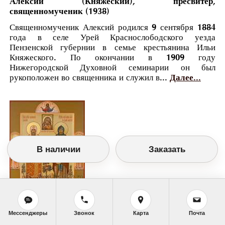
Алексий (Княжеский), пресвитер,
священномученик (1938)
Священномученик Алексий родился 9 сентября 1884
года в селе Урей Краснослободского уезда
Пензенской губернии в семье крестьянина Ильи
Княжеского. По окончании в 1909 году
Нижегородской Духовной семинарии он был
рукоположен во священника и служил в...
Далее...
В наличии
Заказать
Православный календарь
Мессенджеры
Звонок
Карта
Почта
<<
Четверг, 17 Февраля (4 Февраля по