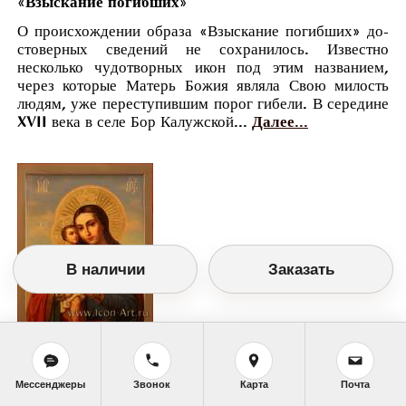
«Взыскание погибших»
О про­ис­хож­де­нии об­ра­за «Взыс­ка­ние по­гиб­ших» до­
сто­вер­ных све­де­ний не со­хра­ни­лось. Из­вест­но
несколь­ко чу­до­твор­ных икон под этим на­зва­ни­ем,
через ко­то­рые Ма­терь Бо­жия яв­ля­ла Свою ми­лость
лю­дям, уже пе­ре­сту­пив­шим по­рог ги­бе­ли. В се­ре­дине
XVII ве­ка в се­ле Бор Ка­луж­ской...
Далее...
В наличии
Заказать
Православный календарь
Мессенджеры
Звонок
Карта
Почта
<<
Пятница, 18 Февраля (5 Февраля по