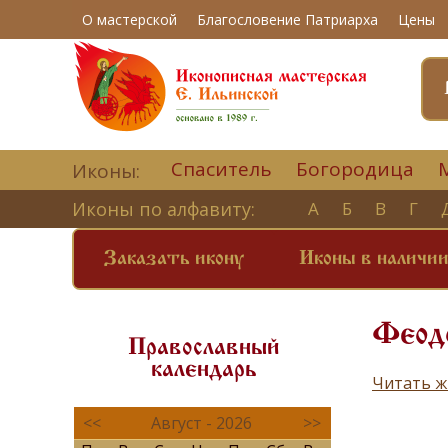
О мастерской
Благословение Патриарха
Цены
Спаситель
Богородица
Иконы:
Иконы по алфавиту:
А
Б
В
Г
Заказать икону
Иконы в наличи
Феод
Православный
календарь
Читать ж
<<
Август - 2026
>>