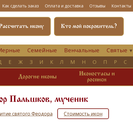
Как сделать заказ
Оплата и доставка
Отзывы
Контакты
Рассчитать икону
Кто мой покровитель?
Мерные
Семейные
Венчальные
Святые
Д
Е
Ж
З
И
К
Л
М
Н
О
П
Р
С
Иконостасы и
и
Дорогие иконы
росписи
ор Пальшков, мученик
итие святого Феодора
Стоимость икон