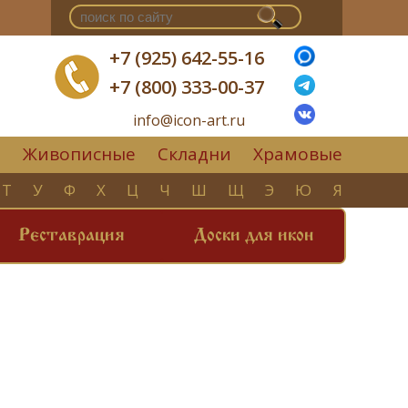
+7 (925) 642-55-16
+7 (800) 333-00-37
info@icon-art.ru
Живописные
Складни
Храмовые
▼
Т
У
Ф
Х
Ц
Ч
Ш
Щ
Э
Ю
Я
Реставрация
Доски для икон