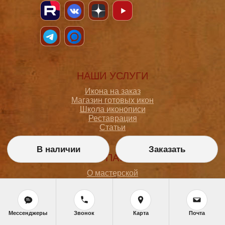
НАШИ УСЛУГИ
Икона на заказ
Магазин готовых икон
Школа иконописи
Реставрация
Статьи
В наличии
Заказать
ПОКУПАТЕЛЮ
О мастерской
Как сделать заказ
Доставка и оплата
Политика конфиденциальности
Согласие на обработку персональных данных
Мессенджеры
Звонок
Карта
Почта
Политика обработки персональных данных