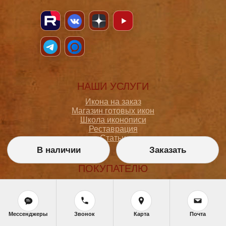
НАШИ УСЛУГИ
Икона на заказ
Магазин готовых икон
Школа иконописи
Реставрация
Статьи
В наличии
Заказать
ПОКУПАТЕЛЮ
О мастерской
Как сделать заказ
Доставка и оплата
Политика конфиденциальности
Мессенджеры
Звонок
Карта
Почта
Согласие на обработку персональных данных