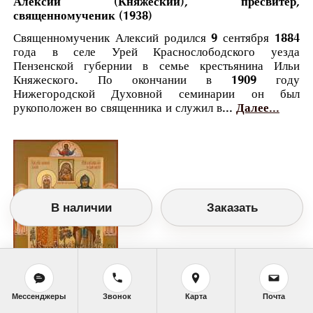
Алексий (Княжеский), пресвитер,
священномученик (1938)
Священномученик Алексий родился 9 сентября 1884
года в селе Урей Краснослободского уезда
Пензенской губернии в семье крестьянина Ильи
Княжеского. По окончании в 1909 году
Нижегородской Духовной семинарии он был
рукоположен во священника и служил в...
Далее...
В наличии
Заказать
Православный календарь
Мессенджеры
Звонок
Карта
Почта
<<
Четверг, 17 Февраля (4 Февраля по