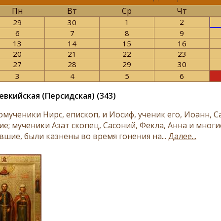
Пн
Вт
Ср
Чт
1
2
29
30
6
7
8
9
13
14
15
16
20
21
22
23
27
28
29
30
3
4
5
6
евкийская (Персидская) (343)
мученики Нирс, епископ, и Иосиф, ученик его, Иоанн, С
е; мученики Азат скопец, Сасоний, Фекла, Анна и многи
вшие, были казнены во время гонения на...
Далее...