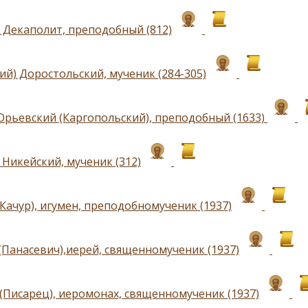
 Декаполит, преподобный (812)
ий) Доростольский, мученик (284-305)
рьевский (Каргопольский), преподобный (1633)
 Никейский, мученик (312)
Качур), игумен, преподобномученик (1937)
(Панасевич),иерей, священномученик (1937)
(Писарец), иеромонах, священномученик (1937)