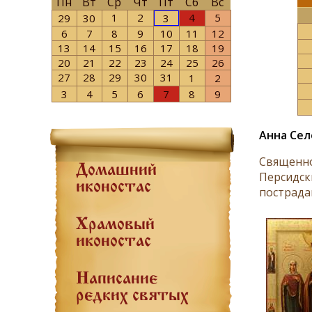
Пн
Вт
Ср
Чт
Пт
Сб
Вс
1
2
4
5
29
30
3
6
7
8
9
10
11
12
13
14
15
16
17
18
19
20
21
22
23
24
25
26
27
28
29
30
31
1
2
3
4
5
6
7
8
9
Анна Сел
Священно
Домашний
Персидски
иконостас
пострада
Храмовый
иконостас
Написание
редких святых