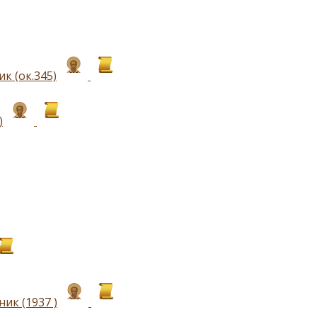
к (ок.345)
)
ик (1937 )