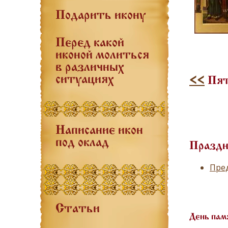
Подарить икону
Перед какой
иконой молиться
в различных
ситуациях
<<
Пят
Написание икон
под оклад
Праздн
Пре
Статьи
День пам