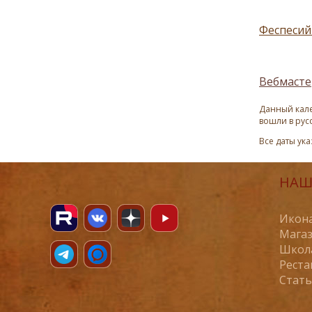
Феспесий
Вебмасте
Данный кале
вошли в рус
Все даты ук
НАШ
Икона
Магаз
Школ
Реста
Стат