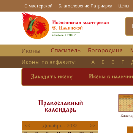
О мастерской
Благословение Патриарха
Цены
Спаситель
Богородица
Иконы:
Иконы по алфавиту:
А
Б
В
Г
Заказать икону
Иконы в наличи
Православный
календарь
Календ
<<
Декабрь - 2032
>>