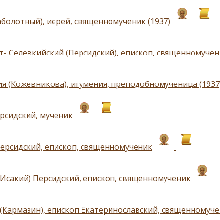
аболотный), иерей, священномученик (1937)
т- Селевкийский (Персидский), епископ, священномучени
я (Кожевникова), игумения, преподобномученица (1937
рсидский, мученик
ерсидский, епископ, священномученик
(Исакий) Персидский, епископ, священномученик
(Кармазин), епископ Екатеринославский, священномучен