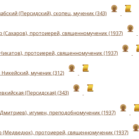
абский (Персидский), скопец, мученик (343)
р (Сахаров), протоиерей, священномученик (1937)
(Никатов), протоиерей, священномученик (1937)
 Никейский, мученик (312)
вкийская (Персидская) (343)
(Дмитриев), игумен, преподобномученик (1937)
 (Медведюк), протоиерей, священномученик (1937)