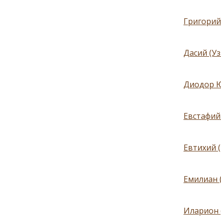
Григорий
Дасий (Уз
Диодор Ю
Евстафий
Евтихий (
Емилиан 
Иларион 