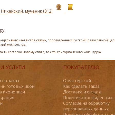
 Никейский, мученик (312)
ру
ндарь включает в себя святых, прославленных Русской Православной Церк
ский месяцеслов.
азаны согласно новому стилю, то есть григорианскому календарю.
И УСЛУГИ
ПОКУПАТЕЛЮ
 на заказ
О мастерской
ин готовых икон
Как сделать заказ
а иконописи
Доставка и оплата
врация
Политика конфиденциал
ьи
Согласие на обработку
персональных данных
Политика обработки пе