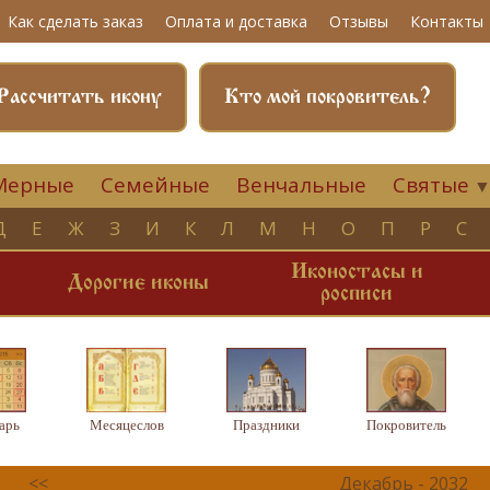
Как сделать заказ
Оплата и доставка
Отзывы
Контакты
Рассчитать икону
Кто мой покровитель?
Мерные
Семейные
Венчальные
Святые
Д
Е
Ж
З
И
К
Л
М
Н
О
П
Р
С
Иконостасы и
и
Дорогие иконы
росписи
арь
Месяцеслов
Праздники
Покровитель
<<
Декабрь - 2032