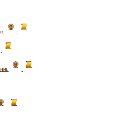
ик
еник