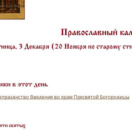
Православный ка
ница, 3 Декабря (20 Ноября по старому с
ики в этот день
дпразднство Введения во храм Пресвятой Богородицы
яти святых