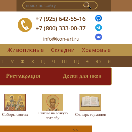
+7 (925) 642-55-16
+7 (800) 333-00-37
info@icon-art.ru
Живописные
Складни
Храмовые
▼
Т
У
Ф
Х
Ц
Ч
Ш
Щ
Э
Ю
Я
Реставрация
Доски для икон
Святые на всякую
Соборы святых
Словарь терминов
потребу
>>