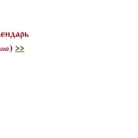
лендарь
тилю)
>>