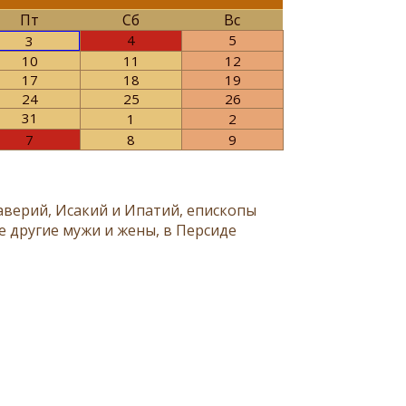
Пт
Сб
Вс
4
5
3
10
11
12
17
18
19
24
25
26
31
1
2
7
8
9
аверий, Исакий и Ипатий, епископы
е другие мужи и жены, в Персиде