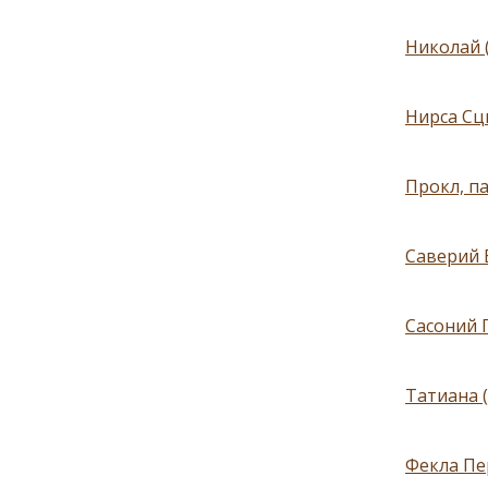
Николай 
Нирса Сц
Прокл, п
Саверий 
Сасоний Г
Татиана 
Фекла Пер