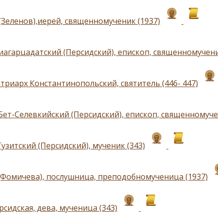
(Зеленов),иерей, священномученик (1937)
иагарцадатский (Персидский), епископ, священномучен
атриарх Константинопольский, святитель (446- 447)
Бет-Селевкийский (Персидский), епископ, священномуч
узитский (Персидский), мученик (343)
(Фомичева), послушница, преподобномученица (1937)
сидская, дева, мученица (343)