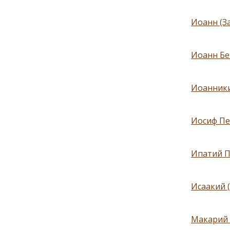
Иоанн (З
Иоанн Бе
Иоанники
Иосиф Пе
Ипатий П
Исаакий 
Макарий 