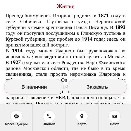
Житие
Преподобномученик Иларион родился в 1871 году в
селе Собичево Глуховского уезда Черниговской
губернии в семье крестьянина Павла Писарца. В 1893
году он поступил послушником в Глинскую пустынь в
Курской губернии, где пробыл до 1914 года; здесь он
принял монашеский постриг.
В 1914 году монах Иларион был рукоположен во
иеромонаха; впоследствии он стал служить в Москве.
В 1927 году жители села Рождество Наро-Фоминского
района Московской области, где не было в то время
священника, стали просить иеромонаха Илариона к
себе на приход. Он согласился и был
священноначалием направлен служить в этот храм.
В наличии
Заказать
15 октября 1937 года председатель сельсовета
направил заявление в НКВД, в котором сообщал, что
на праздник Покров «по домам с молебнами ходил
рождественский поп, не имея на это разрешения... Со
стороны попа и ранее были нарушения... он собирал
подписи верующих, просим принять соответствующие
Мессенджеры
Звонок
Карта
Почта
меры».