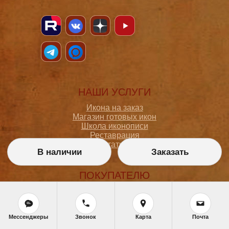
НАШИ УСЛУГИ
Икона на заказ
Магазин готовых икон
Школа иконописи
Реставрация
Статьи
В наличии
Заказать
ПОКУПАТЕЛЮ
О мастерской
Как сделать заказ
Доставка и оплата
Мессенджеры
Звонок
Карта
Почта
Политика конфиденциальности
Согласие на обработку персональных данных