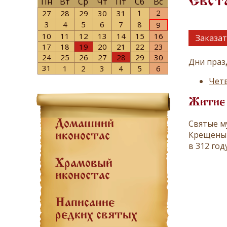
Евст
Пн
Вт
Ср
Чт
Пт
Сб
Вс
1
2
27
28
29
30
31
3
4
5
6
7
8
9
10
11
12
13
14
15
16
Заказат
17
18
19
20
21
22
23
24
25
26
27
28
29
30
Дни праз
31
1
2
3
4
5
6
Четв
Житие
Святые м
Домашний
Крещены 
иконостас
в 312 году
Храмовый
иконостас
Написание
редких святых