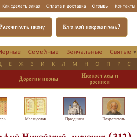
Как сделать заказ
Оплата и доставка
Отзывы
Контакты
Рассчитать икону
Кто мой покровитель?
Мерные
Семейные
Венчальные
Святые
Д
Е
Ж
З
И
К
Л
М
Н
О
П
Р
С
Иконостасы и
и
Дорогие иконы
росписи
арь
Месяцеслов
Праздники
Покровитель