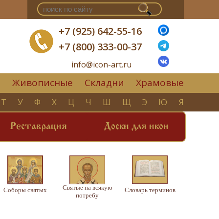
+7 (925) 642-55-16
+7 (800) 333-00-37
info@icon-art.ru
Живописные
Складни
Храмовые
▼
Т
У
Ф
Х
Ц
Ч
Ш
Щ
Э
Ю
Я
Реставрация
Доски для икон
Святые на всякую
Соборы святых
Словарь терминов
потребу