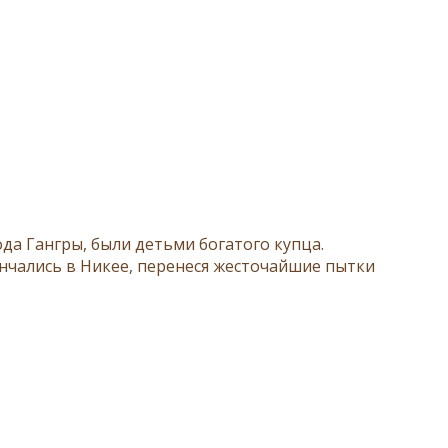
да Гангры, были детьми богатого купца.
чались в Никее, перенеся жесточайшие пытки