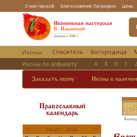
О мастерской
Благословение Патриарха
Цены
Спаситель
Богородица
Иконы:
Иконы по алфавиту:
А
Б
В
Г
Заказать икону
Иконы в наличи
Православный
календарь
Календ
<<
Август - 2026
>>