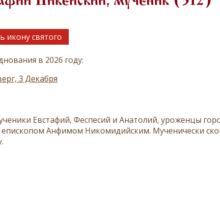
афий Никейский, мученик (312)
ь икону святого
днования в 2026 году:
ерг, 3 Декабря
ученики Евстафий, Феспесий и Анатолий, уроженцы горо
епископом Анфимом Никомидийским. Мученически скон
.