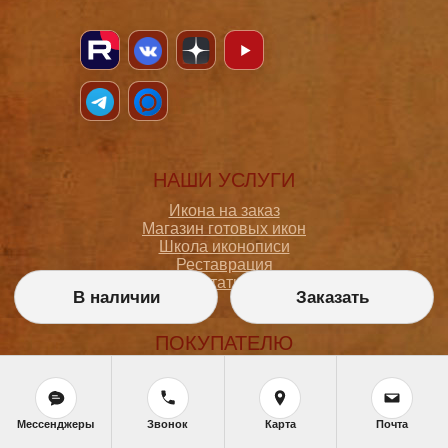
НАШИ УСЛУГИ
Икона на заказ
Магазин готовых икон
Школа иконописи
Реставрация
Статьи
В наличии
Заказать
ПОКУПАТЕЛЮ
О мастерской
Как сделать заказ
Доставка и оплата
Мессенджеры
Звонок
Карта
Почта
Политика конфиденциальности
Согласие на обработку персональных данных