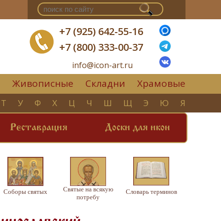
+7 (925) 642-55-16
+7 (800) 333-00-37
info@icon-art.ru
Живописные
Складни
Храмовые
▼
Т
У
Ф
Х
Ц
Ч
Ш
Щ
Э
Ю
Я
Реставрация
Доски для икон
Святые на всякую
Соборы святых
Словарь терминов
потребу