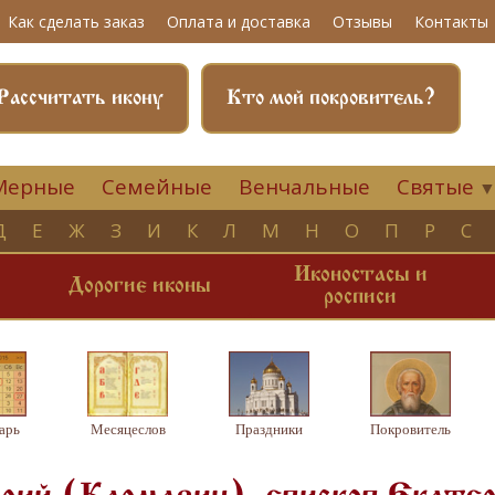
Как сделать заказ
Оплата и доставка
Отзывы
Контакты
Рассчитать икону
Кто мой покровитель?
Мерные
Семейные
Венчальные
Святые
Д
Е
Ж
З
И
К
Л
М
Н
О
П
Р
С
Иконостасы и
и
Дорогие иконы
росписи
арь
Месяцеслов
Праздники
Покровитель