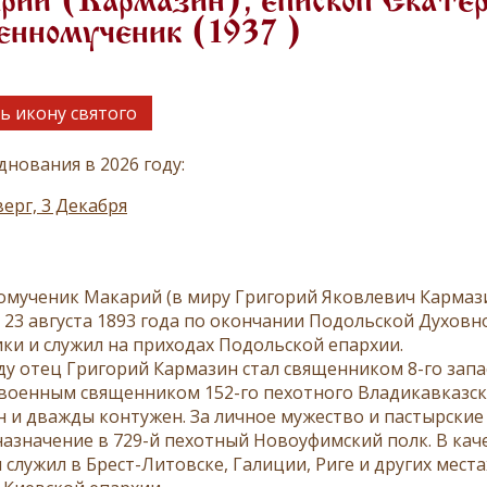
ий (Кармазин), епископ Екатер
енномученик (1937 )
ь икону святого
днования в 2026 году:
ерг, 3 Декабря
мученик Макарий (в миру Григорий Яковлевич Кармазин
. 23 августа 1893 года по окончании Подольской Духов
ки и служил на приходах Подольской епархии.
оду отец Григорий Кармазин стал священником 8-го запа
 военным священником 152-го пехотного Владикавказс
н и дважды контужен. За личное мужество и пастырские
назначение в 729-й пехотный Новоуфимский полк. В ка
служил в Брест-Литовске, Галиции, Риге и других местах