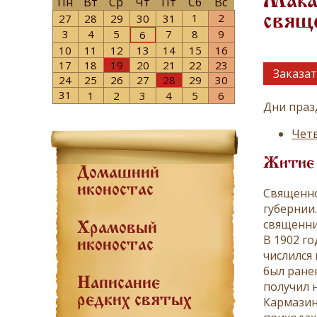
Макар
Пн
Вт
Ср
Чт
Пт
Сб
Вс
1
2
27
28
29
30
31
свящ
3
4
5
7
8
9
6
10
11
12
13
14
15
16
17
18
19
20
21
22
23
Заказат
24
25
26
27
28
29
30
31
1
2
3
4
5
6
Дни праз
Четв
Житие
Домашний
иконостас
Священно
губернии
священни
Храмовый
В 1902 г
иконостас
числился
был ране
Написание
получил 
редких святых
Кармазин 