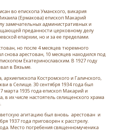
исан во епископа Уманского, викария
Михаила (Ермакова) епископ Макарий
илу замечательных административных и
глощающей преданности церковному делу
вской епархии, но и за ее пределами.
стован, но после 4 месяцев тюремного
ыл снова арестован, 10 месяцев находился под
епископом Екатеринославским. В 1927 году
вал в Вязьме.
 архиепископа Костромского и Галичского,
ви в Селище. 30 сентября 1934 года был
7 марта 1935 года епископ Макарий и
 в их числе настоятель селищенского храма
.
советскую агитацию был вновь арестован и
ря 1937 года приговорен к расстрелу.
года. Место погребения священномученика