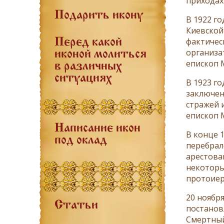
приходах
Подарить икону
В 1922 г
Киевской
фактичес
Перед какой
организа
иконой молиться
епископ 
в различных
ситуациях
В 1923 г
заключен
стражей и
епископ 
Написание икон
В конце 
под оклад
перебрал
арестова
некоторы
протоиере
20 ноябр
Статьи
постанов
Смертный