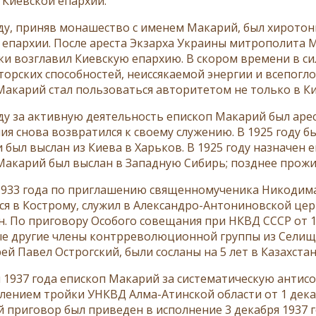
 Киевской епархии.
оду, приняв монашество с именем Макарий, был хиротон
 епархии. После ареста Экзарха Украины митрополита 
ки возглавил Киевскую епархию. В скором времени в с
торских способностей, неиссякаемой энергии и всепо
Макарий стал пользоваться авторитетом не только в Кие
оду за активную деятельность епископ Макарий был аре
ия снова возвратился к своему служению. В 1925 году б
 был выслан из Киева в Харьков. В 1925 году назначен 
Макарий был выслан в Западную Сибирь; позднее прожи
1933 года по приглашению священномученика Никодима,
ся в Кострому, служил в Александро-Антониновской церк
н. По приговору Особого совещания при НКВД СССР от 1
е другие члены контрреволюционной группы из Селища,
й Павел Острогский, были сосланы на 5 лет в Казахстан
я 1937 года епископ Макарий за систематическую анти
лением тройки УНКВД Алма-Атинской области от 1 декаб
 приговор был приведен в исполнение 3 декабря 1937 