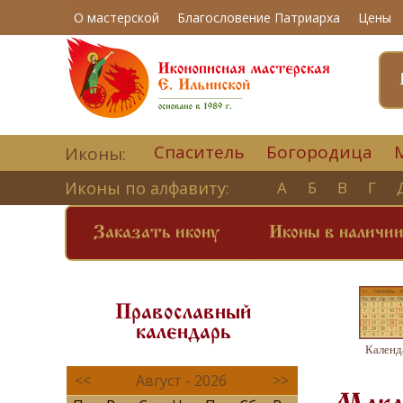
О мастерской
Благословение Патриарха
Цены
Спаситель
Богородица
Иконы:
Иконы по алфавиту:
А
Б
В
Г
Заказать икону
Иконы в наличи
Православный
календарь
Календ
<<
Август - 2026
>>