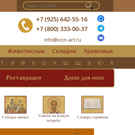
+7 (925) 642-55-16
+7 (800) 333-00-37
info@icon-art.ru
Живописные
Складни
Храмовые
▼
Т
У
Ф
Х
Ц
Ч
Ш
Щ
Э
Ю
Я
Реставрация
Доски для икон
Святые на всякую
Соборы святых
Словарь терминов
потребу
>>