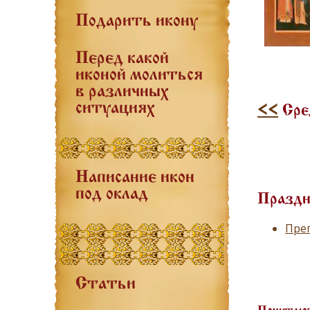
Подарить икону
Перед какой
иконой молиться
в различных
ситуациях
<<
Сре
Написание икон
под оклад
Праздн
Пре
Статьи