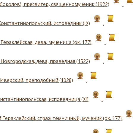
(Соколов), пресвитер, священномученик (1922)
Константинопольский, исповедник (IX)
Гераклейская, дева, мученица (ок. 177)
Новгородская, дева, праведная (1522)
Иверский, преподобный (1028)
нстантинопольская, исповедница (XI)
 Гераклейский, страж темничный, мученик (ок. 177)