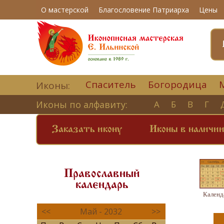
О мастерской
Благословение Патриарха
Цены
Спаситель
Богородица
Иконы:
Иконы по алфавиту:
А
Б
В
Г
Заказать икону
Иконы в наличи
Православный
календарь
Календ
<<
Май - 2032
>>