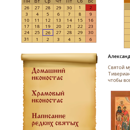
Пн
Вт
Ср
Чт
Пт
Сб
Вс
1
2
26
27
28
29
30
3
4
5
6
7
8
9
10
11
12
13
14
15
16
17
18
19
20
21
22
23
24
25
27
28
29
30
26
31
1
2
3
4
5
6
Александ
Святой му
Домашний
Тивериана
иконостас
чтобы все
Храмовый
иконостас
Написание
редких святых