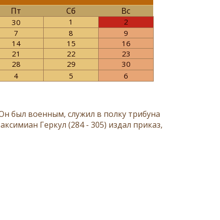
Пт
Сб
Вс
1
2
30
7
8
9
14
15
16
21
22
23
28
29
30
4
5
6
 Он был военным, служил в полку трибуна
ксимиан Геркул (284 - 305) издал приказ,