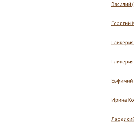
Василий 
Георгий 
Гликерия 
Гликерия 
Евфимий 
Ирина Ко
Лаодикий