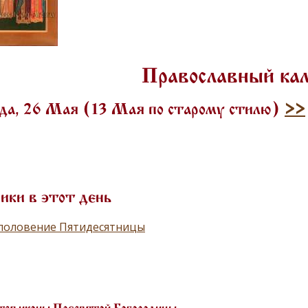
Православный ка
да, 26 Мая (13 Мая по старому стилю)
>>
ики в этот день
половение Пятидесятницы