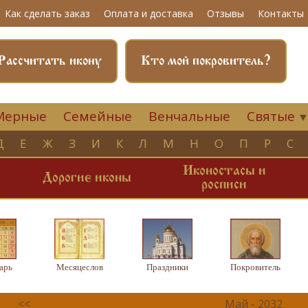
Как сделать заказ
Оплата и доставка
Отзывы
Контакты
Рассчитать икону
Кто мой покровитель?
Мерные
Семейные
Венчальные
Святые
Д
Е
Ж
З
И
К
Л
М
Н
О
П
Р
С
Иконостасы и
и
Дорогие иконы
росписи
арь
Месяцеслов
Праздники
Покровитель
<<
Май - 2032