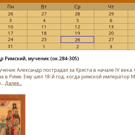
Пн
Вт
Ср
Чт
26
27
28
29
3
4
5
6
10
11
12
13
17
18
19
20
24
25
27
26
31
1
2
3
р Римский, мученик (ок.284-305)
ченик Александр пострадал за Христа в начале IV века.
 в Риме. Ему шел 18-й год, когда римской император Ма
...
Далее...