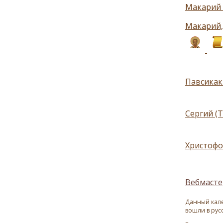
Макарий 
Макарий,
Павсикаки
Сергий (Т
Христофо
Вебмасте
Данный кале
вошли в рус