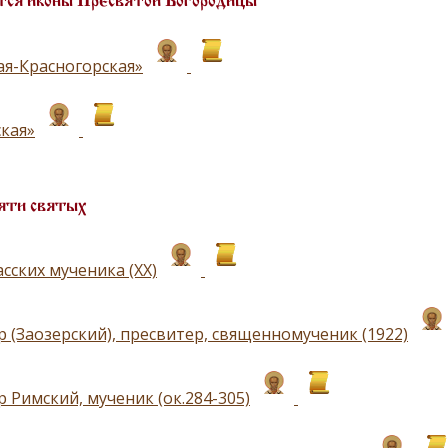
ся иконы Пресвятой Богородицы
ая-Красногорская»
кая»
яти святых
сскиx мученика (XX)
р (Заозерский), пресвитер, священномученик (1922)
 Римский, мученик (ок.284-305)