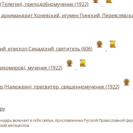
(Телегин), преподобномученик (1922)
 архимандрит Коневский, игумен Пинский, Переяслявск
й, епископ Синадский, святитель (606)
ихомиров), мученик (1922)
р (Надеждин), пресвитер, священномученик (1922)
ру
ндарь включает в себя святых, прославленных Русской Православной Церк
ский месяцеслов.