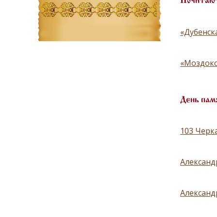
Почитают
«Дубенск
«Моздокс
День пам
103 Черка
Александ
Александр