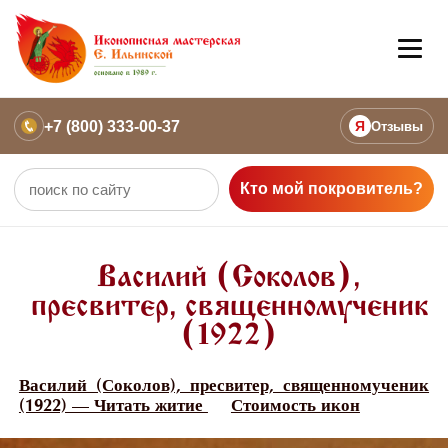
+7 (800) 333-00-37
Я
Отзывы
Кто мой покровитель?
Василий (Соколов),
пресвитер, священномученик
(1922)
Василий (Соколов), пресвитер, священномученик
(1922) — Читать житие
Стоимость икон