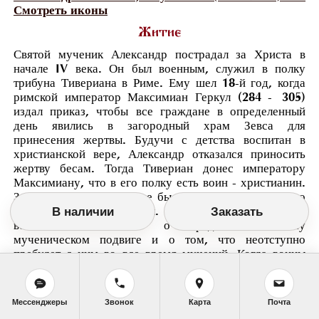
Смотреть иконы
Житие
Святой мученик Александр пострадал за Христа в
начале IV века. Он был военным, служил в полку
трибуна Тивериана в Риме. Ему шел 18-й год, когда
римской император Максимиан Геркул (284 -
305)
издал приказ, чтобы все граждане в определенный
день явились в загородный храм Зевса для
принесения жертвы. Будучи с детства воспитан в
христианской вере, Александр отказался приносить
жертву бесам. Тогда Тивериан донес императору
Максимиану, что в его полку есть воин - христианин.
За Александром сразу же были посланы воины. В это
время Александр спал. Его разбудил Ангел,
В наличии
Заказать
возвестивший юноше о предстоявшем ему
мученическом подвиге и о том, что неотступно
пребудет с ним во все время мучений. Когда воины
пришли, Александр вышел к ним навстречу; лицо его
сияло таким светом, что воины, взглянув на него,
упали на землю. Святой ободрил их и просил
Мессенджеры
Звонок
Карта
Почта
выполнить данный им приказ.