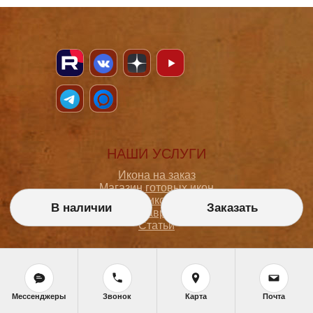
НАШИ УСЛУГИ
Икона на заказ
Магазин готовых икон
Школа иконописи
В наличии
Заказать
Реставрация
Статьи
ПОКУПАТЕЛЮ
О мастерской
Мессенджеры
Звонок
Карта
Почта
Как сделать заказ