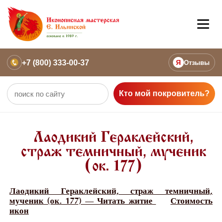
+7 (800) 333-00-37
Я
Отзывы
Кто мой покровитель?
Лаодикий Гераклейский,
страж темничный, мученик
(ок. 177)
Лаодикий Гераклейский, страж темничный,
мученик (ок. 177) — Читать житие
Стоимость
икон