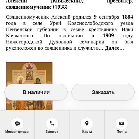
Алексий (Княжеский), пресвитер,
священномученик (1938)
Священномученик Алексий родился 9 сентября 1884
года в селе Урей Краснослободского уезда
Пензенской губернии в семье крестьянина Ильи
Княжеского. По окончании в 1909 году
Нижегородской Духовной семинарии он был
рукоположен во священника и служил в...
Далее...
В наличии
Заказать
Православный календарь
Мессенджеры
Звонок
Карта
Почта
<<
Суббота, 17 Февраля (4 Февраля по