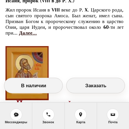
Исаия, пророк (VIII в до Р. Х.)
Жил пророк Исаия в VIII веке до Р. X. Царского рода,
сын святого пророка Амоса. Был женат, имел сына.
Призван Богом к пророческому служению в царство
Озии, царя Иудеи, и пророчествовал около 60-ти лет
при...
Далее...
В наличии
Заказать
Православный календарь
<<
Понедельник, 22 Мая (9 Мая по старому
стилю)
>>
Мессенджеры
Звонок
Карта
Почта