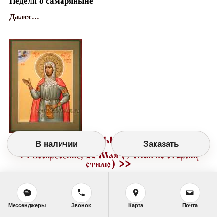
Неделя о самаряныне
Далее...
Православный календарь
В наличии
Заказать
<<
Воскресенье, 22 Мая (9 Мая по старому
стилю)
>>
Мессенджеры
Звонок
Карта
Почта
Праздники в этот день