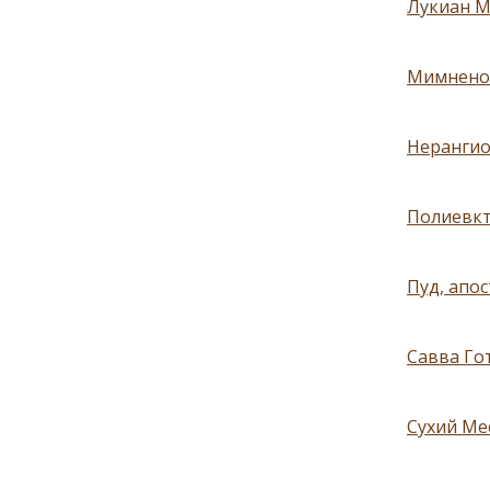
Лукиан М
Мимненос
Нерангио
Полиевкт
Пуд, апос
Савва Гот
Сухий Мес