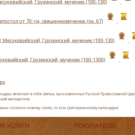
есукевийский, Грузинский, мученик (100-130)
постол от 70-ти, священномученик (ок. 67)
 Месукевийский, Грузинский, мученик (100-130)
укевийский, Грузинский, мученик (100-1300)
ру
ндарь включает в себя святых, прославленных Русской Православной Церк
ский месяцеслов.
азаны согласно новому стилю, то есть григорианскому календарю.
И УСЛУГИ
ПОКУПАТЕЛЮ