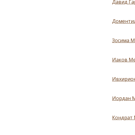
Давид Га
Доментиа
Зосима М
Иаков Ме
Ивхирион
Иордан М
Кондрат 