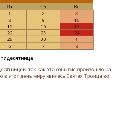
Пт
Сб
Вс
1
2
3
8
9
10
15
16
17
22
23
24
29
30
1
6
7
8
Пятидесятница
есятницей, так как это событие произошло на
о в этот день миру явилась Святая Троица во