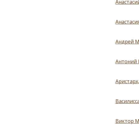
Анастасий
Анастаси
Андрей М
Антоний 
Аристарх,
Василисса
Виктор М