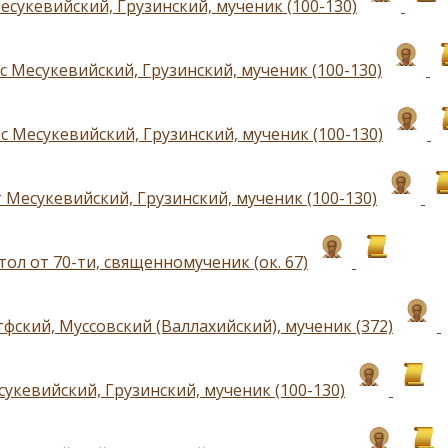
есукевийский, Грузинский, мученик (100-130)
 Месукевийский, Грузинский, мученик (100-130)
с Месукевийский, Грузинский, мученик (100-130)
 Месукевийский, Грузинский, мученик (100-130)
тол от 70-ти, священномученик (ок. 67)
фский, Муссовский (Валлахийский), мученик (372)
укевийский, Грузинский, мученик (100-130)