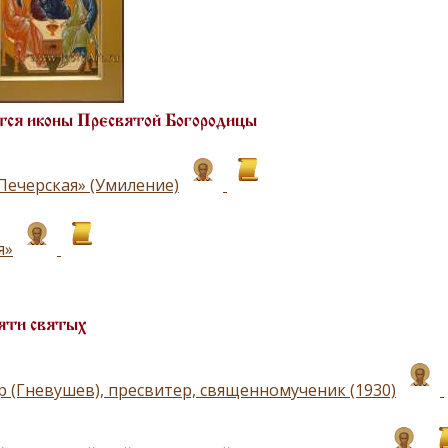
ся иконы Пресвятой Богородицы
Печерская» (Умиление)
я»
яти святых
р (Гневушев), пресвитер, священномученик (1930)