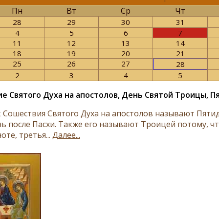
Пн
Вт
Ср
Чт
28
29
30
31
4
5
6
7
11
12
13
14
18
19
20
21
25
26
27
28
2
3
4
5
е Святого Духа на апостолов, День Святой Троицы, 
 Сошествия Святого Духа на апостолов называют Пятид
нь после Пасхи. Также его называют Троицей потому, чт
оте, третья...
Далее...