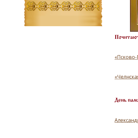
Почитают
«Псково-
«Челнска
День пам
Александ