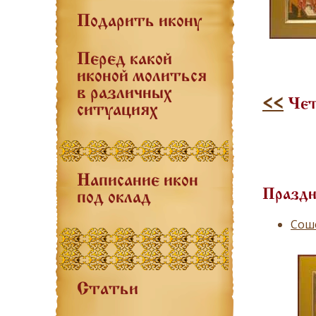
Подарить икону
Перед какой
иконой молиться
в различных
<<
Четв
ситуациях
Написание икон
Праздн
под оклад
Соше
Статьи