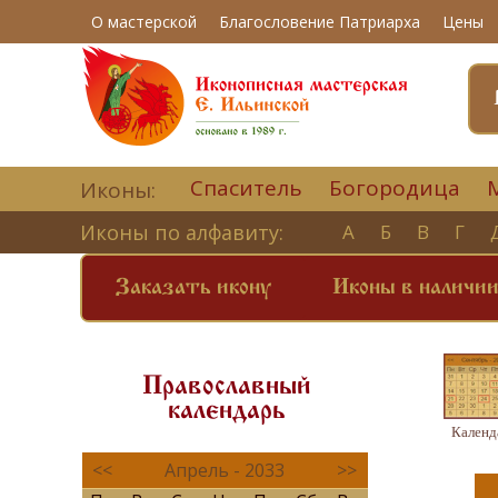
О мастерской
Благословение Патриарха
Цены
Спаситель
Богородица
Иконы:
Иконы по алфавиту:
А
Б
В
Г
Заказать икону
Иконы в наличи
Православный
календарь
Календ
<<
Апрель - 2033
>>