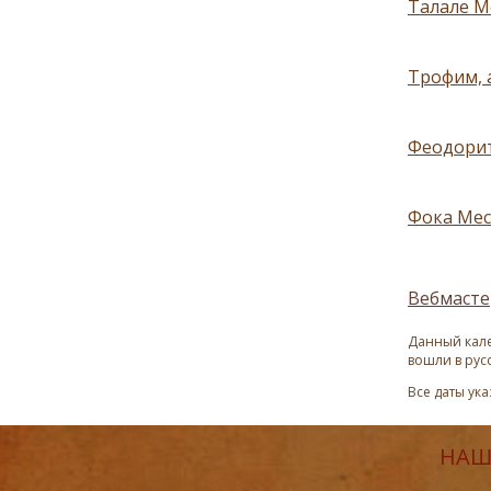
Талале М
Трофим, а
Феодорит
Фока Мес
Вебмасте
Данный кале
вошли в рус
Все даты ук
НАШ