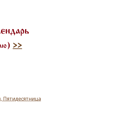
лендарь
илю)
>>
, Пятидесятница