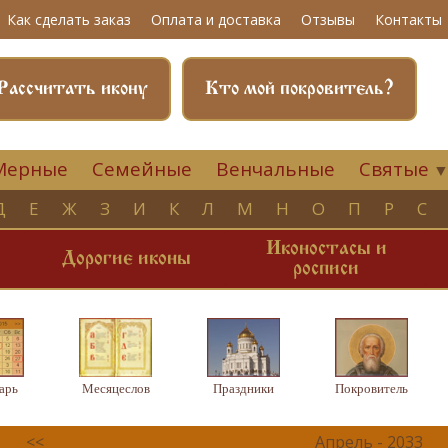
Как сделать заказ
Оплата и доставка
Отзывы
Контакты
Рассчитать икону
Кто мой покровитель?
Мерные
Семейные
Венчальные
Святые
Д
Е
Ж
З
И
К
Л
М
Н
О
П
Р
С
Иконостасы и
и
Дорогие иконы
росписи
арь
Месяцеслов
Праздники
Покровитель
<<
Апрель - 2033