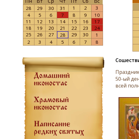
Пн
Вт
Ср
Чт
Пт
Сб
Вс
1
2
3
28
29
30
31
4
5
6
7
8
9
10
11
12
13
14
15
16
17
18
19
20
21
22
23
24
25
26
27
29
30
28
1
2
3
4
5
6
7
8
Сошестви
Праздник
Домашний
50-ый де
иконостас
всей полн
Храмовый
иконостас
Написание
редких святых