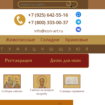
+7 (925) 642-55-16
+7 (800) 333-00-37
info@icon-art.ru
Живописные
Складни
Храмовые
▼
Т
У
Ф
Х
Ц
Ч
Ш
Щ
Э
Ю
Я
Реставрация
Доски для икон
Святые на всякую
Соборы святых
Словарь терминов
потребу
>>