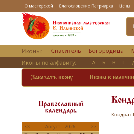
О мастерской
Благословение Патриарха
Цены
Спаситель
Богородица
Иконы:
Иконы по алфавиту:
А
Б
В
Г
Заказать икону
Иконы в наличи
Кондр
Православный
календарь
Кондрат 
<<
Август - 2026
>>