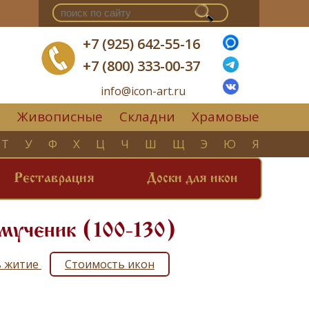
+7 (925) 642-55-16
+7 (800) 333-00-37
info@icon-art.ru
Живописные
Складни
Храмовые
▼
Т
У
Ф
Х
Ц
Ч
Ш
Щ
Э
Ю
Я
Реставрация
Доски для икон
 мученик (100-130)
ь житие
Стоимость икон