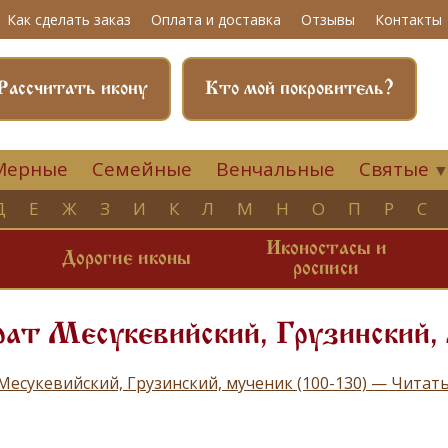
Как сделать заказ
Оплата и доставка
Отзывы
Контакты
Рассчитать икону
Кто мой покровитель?
Мерные
Семейные
Венчальные
Святые
Д
Е
Ж
З
И
К
Л
М
Н
О
П
Р
С
Иконостасы и
и
Дорогие иконы
росписи
ат Месукевийский, Грузинский,
Месукевийский, Грузинский, мученик (100-130) — Читат