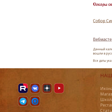
Соборы с
Собор Си
Вебмасте
Данный кале
вошли в рус
Все даты ук
НАШ
Икона
Магаз
Школ
Реста
Стат