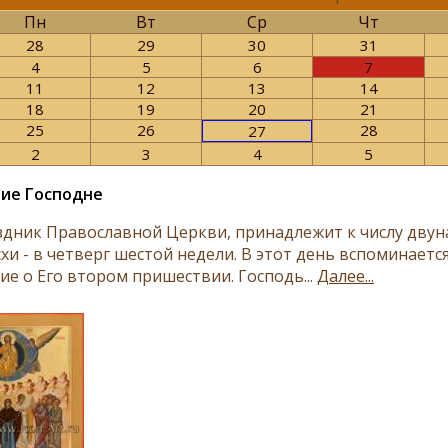
Пн
Вт
Ср
Чт
28
29
30
31
4
5
6
7
11
12
13
14
18
19
20
21
25
26
28
27
2
3
4
5
ие Господне
здник Православной Церкви, принадлежит к числу двун
хи - в четверг шестой недели. В этот день вспоминаетс
ие о Его втором пришествии. Господь...
Далее...