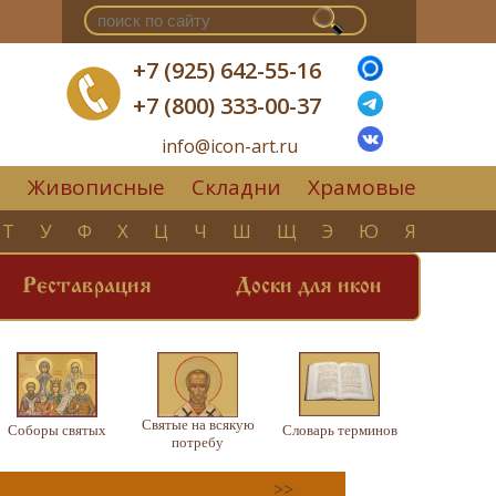
+7 (925) 642-55-16
+7 (800) 333-00-37
info@icon-art.ru
Живописные
Складни
Храмовые
▼
Т
У
Ф
Х
Ц
Ч
Ш
Щ
Э
Ю
Я
Реставрация
Доски для икон
Святые на всякую
Соборы святых
Словарь терминов
потребу
>>