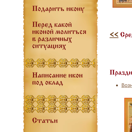
Подарить икону
Перед какой
иконой молиться
<<
Сред
в различных
ситуациях
Праздн
Написание икон
под оклад
Воз
Статьи