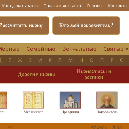
Как сделать заказ
Оплата и доставка
Отзывы
Контакты
Рассчитать икону
Кто мой покровитель?
Мерные
Семейные
Венчальные
Святые
Д
Е
Ж
З
И
К
Л
М
Н
О
П
Р
С
Иконостасы и
и
Дорогие иконы
росписи
арь
Месяцеслов
Праздники
Покровитель
<<
Апрель - 2033