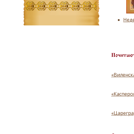
Неде
Почитают
«Виленск
«Касперо
«Царегра