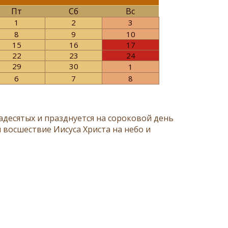
Пт
Сб
Вс
1
2
3
8
9
10
15
16
17
22
23
24
29
30
1
6
7
8
адесятых и празднуется на сороковой день
я восшествие Иисуса Христа на небо и