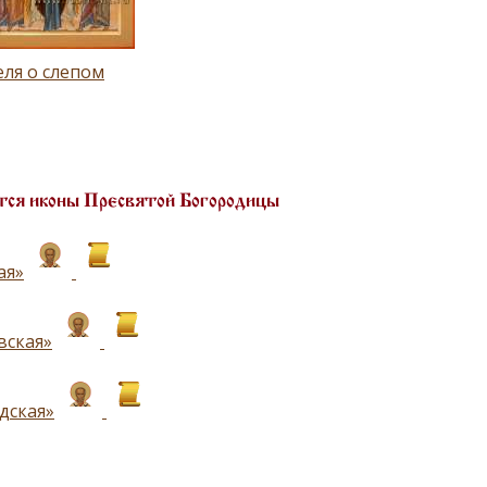
ля о слепом
ся иконы Пресвятой Богородицы
ая»
вская»
дская»