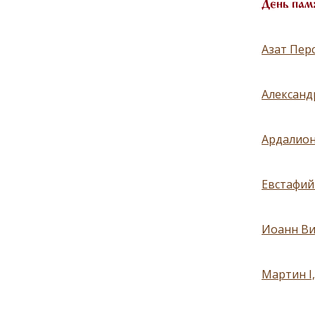
День пам
Азат Перс
Александр
Ардалион,
Евстафий
Иоанн Ви
Мартин I