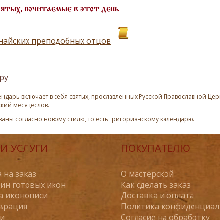
вятых, почитаемые в этот день
найских преподобных отцов
ру
ндарь включает в себя святых, прославленных Русской Православной Церк
ский месяцеслов.
азаны согласно новому стилю, то есть григорианскому календарю.
И УСЛУГИ
ПОКУПАТЕЛЮ
 на заказ
О мастерской
ин готовых икон
Как сделать заказ
а иконописи
Доставка и оплата
врация
Политика конфиденциал
ьи
Согласие на обработку