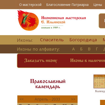
О мастерской
Благословение Патриарха
Цены
Спаситель
Богородица
Иконы:
Иконы по алфавиту:
А
Б
В
Г
Заказать икону
Иконы в наличи
Православный
календарь
Календ
<<
Апрель - 2033
>>