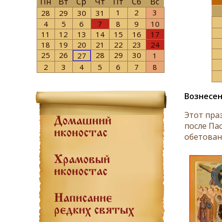
Пн
Вт
Ср
Чт
Пт
Сб
Вс
1
2
3
28
29
30
31
4
5
6
7
8
9
10
11
12
13
14
15
16
17
18
19
20
21
22
23
24
25
26
28
29
30
27
1
2
3
4
5
6
7
8
Вознесен
Этот пра
Домашний
после Пас
иконостас
обетован
Храмовый
иконостас
Написание
редких святых