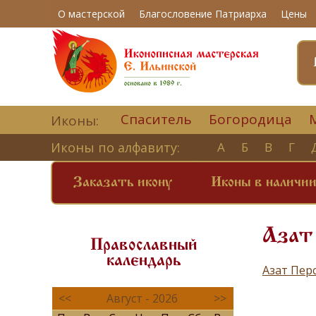
О мастерской
Благословение Патриарха
Цены
Спаситель
Богородица
Иконы:
Иконы по алфавиту:
А
Б
В
Г
Заказать икону
Иконы в наличи
Азат 
Православный
календарь
Азат Пер
<<
Август - 2026
>>