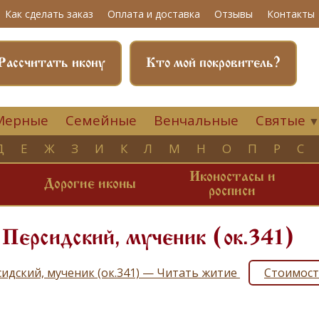
Как сделать заказ
Оплата и доставка
Отзывы
Контакты
Рассчитать икону
Кто мой покровитель?
Мерные
Семейные
Венчальные
Святые
Д
Е
Ж
З
И
К
Л
М
Н
О
П
Р
С
Иконостасы и
и
Дорогие иконы
росписи
Персидский, мученик (ок.341)
сидский, мученик (ок.341) — Читать житие
Стоимост