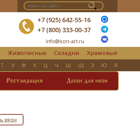
+7 (925) 642-55-16
+7 (800) 333-00-37
info@icon-art.ru
Живописные
Складни
Храмовые
▼
Т
У
Ф
Х
Ц
Ч
Ш
Щ
Э
Ю
Я
Реставрация
Доски для икон
ь икон