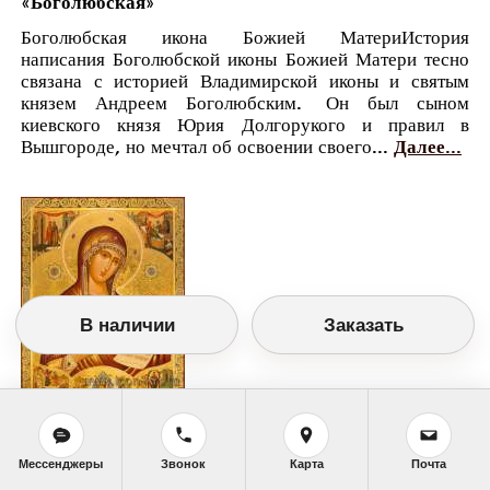
«Боголюбская»
Боголюбская икона Божией МатериИстория
написания Боголюбской иконы Божией Матери тесно
связана с историей Владимирской иконы и святым
князем Андреем Боголюбским. Он был сыном
киевского князя Юрия Долгорукого и правил в
Вышгороде, но мечтал об освоении своего...
Далее...
В наличии
Заказать
Православный календарь
Мессенджеры
Звонок
Карта
Почта
<<
Понедельник, 1 Июля (18 Июня по старому