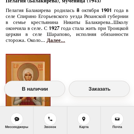
Пелагия (Балакирева), мученица (1943)
Пелагия Балакирева родилась 8 октября 1901 года в
селе Спирино Егорьевского уезда Рязанской губернии
в семье крестьянина Никиты Балакирева..Школу
окончила в селе. С 1927 года стала жить при Троицкой
церкви в селе Шарапово, исполняя обязанности
сторожа. Около...
Далее...
В наличии
Заказать
Православный календарь
Мессенджеры
Звонок
Карта
Почта
<<
Воскресенье, 30 Июня (17 Июня по старому